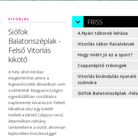
VITORLÁS
FRISS
Siófok
A Nyári táborok leírása
Balatonszéplak -
Vitorlás tábor fiataloknak
Felső Vitorlás
Hogy miért jó ez a sport?
kikötő
Csapatépítő tréningek
s
A hely ahol mindaz
Vitorlás kirándulás nyaraló
megtörténhet amire a
számára
legmerészebb álmaidban sem
számítottál. Magyarországon
Siófok Balatonszéplak -Fels
egyedülállóan csodálatos
naplemente elvarázsol. Feltett
lábakkal ülsz egy koktél
mellett a kikötő Calypso nevű
éttermében néhány
centiméterre a víztől, ahonnan
leplezetlen büszkeséggel