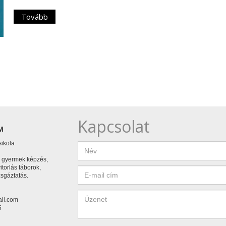
Tovább
Kapcsolat
M
sikola
, gyermek képzés,
vitorlás táborok,
zsgáztatás.
il.com
5