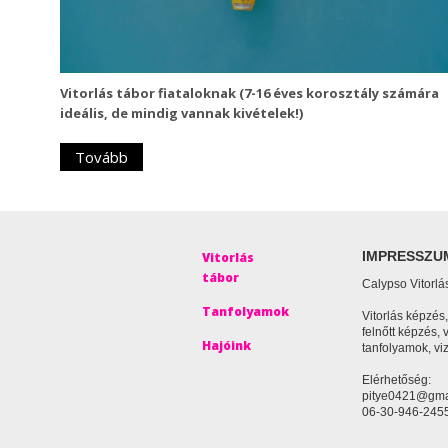
Vitorlás tábor fiataloknak (7-16 éves korosztály számára
ideális, de mindig vannak kivételek!)
Tovább
IMPRESSZU
Vitorlás
tábor
Calypso Vitorlá
Tanfolyamok
Vitorlás képzés
felnőtt képzés, 
Hajóink
tanfolyamok, vi
Elérhetőség:
pitye0421@gma
06-30-946-245