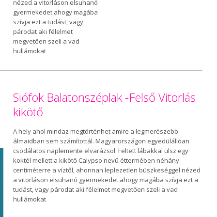
nézed a vitorláson elsuhanó
gyermekedet ahogy magába
szívja ezt a tudást, vagy
párodat aki félelmet
megvetően szeli a vad
hullámokat
Siófok Balatonszéplak -Felső Vitorlás
kikötő
A hely ahol mindaz megtörténhet amire a legmerészebb
álmaidban sem számítottál. Magyarországon egyedülállóan
csodálatos naplemente elvarázsol. Feltett lábakkal ülsz egy
koktél mellett a kikötő Calypso nevű éttermében néhány
centiméterre a víztől, ahonnan leplezetlen büszkeséggel nézed
a vitorláson elsuhanó gyermekedet ahogy magába szívja ezt a
tudást, vagy párodat aki félelmet megvetően szeli a vad
hullámokat