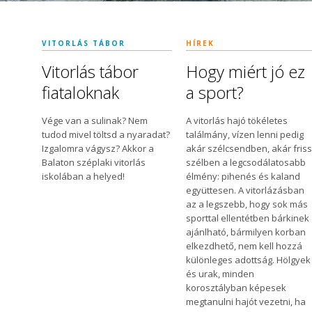
VITORLÁS TÁBOR
HÍREK
Vitorlás tábor
Hogy miért jó ez
fiataloknak
a sport?
Vége van a sulinak? Nem
A vitorlás hajó tökéletes
tudod mivel töltsd a nyaradat?
találmány, vízen lenni pedig
Izgalomra vágysz? Akkor a
akár szélcsendben, akár fris
Balaton széplaki vitorlás
szélben a legcsodálatosabb
iskolában a helyed!
élmény: pihenés és kaland
együttesen. A vitorlázásban
az a legszebb, hogy sok más
sporttal ellentétben bárkinek
ajánlható, bármilyen korban
elkezdhető, nem kell hozzá
különleges adottság. Hölgyek
és urak, minden
korosztályban képesek
megtanulni hajót vezetni, ha