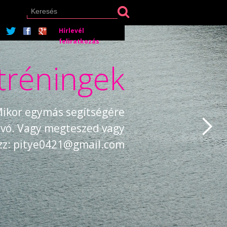
Hírlevél
feliratkozás
tréningek
 Mikor egymás segítségére
búvó. Vagy megteszed vagy
ezz: pitye0421@gmail.com