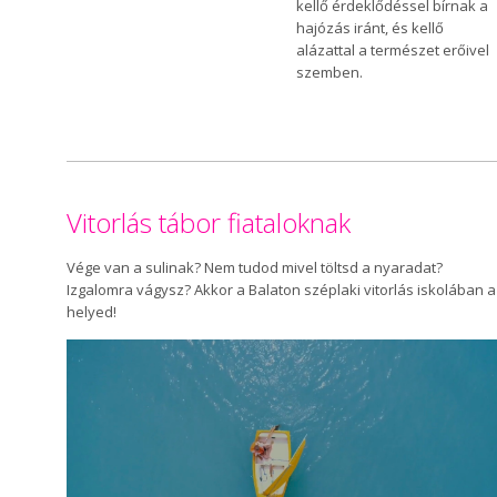
kellő érdeklődéssel bírnak a
hajózás iránt, és kellő
alázattal a természet erőivel
szemben.
Vitorlás tábor fiataloknak
Vége van a sulinak? Nem tudod mivel töltsd a nyaradat?
Izgalomra vágysz? Akkor a Balaton széplaki vitorlás iskolában a
helyed!