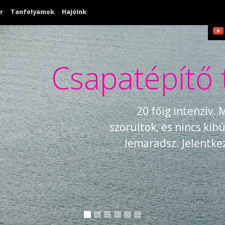
r
Tanfolyamok
Hajóink
Csapatépítő 
20 főig intenzív.
szorultok, és nincs ki
lemaradsz. Jelentk