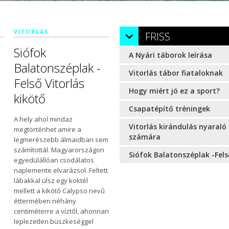
VITORLÁS
FRISS
Siófok
A Nyári táborok leírása
Balatonszéplak -
Vitorlás tábor fiataloknak
Felső Vitorlás
Hogy miért jó ez a sport?
kikötő
Csapatépítő tréningek
s
A hely ahol mindaz
Vitorlás kirándulás nyaraló
megtörténhet amire a
számára
legmerészebb álmaidban sem
számítottál. Magyarországon
Siófok Balatonszéplak -Fels
egyedülállóan csodálatos
naplemente elvarázsol. Feltett
lábakkal ülsz egy koktél
mellett a kikötő Calypso nevű
éttermében néhány
centiméterre a víztől, ahonnan
leplezetlen büszkeséggel