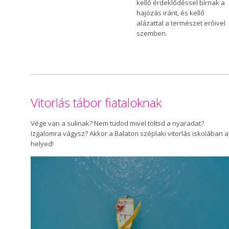
kellő érdeklődéssel bírnak a
hajózás iránt, és kellő
alázattal a természet erőivel
szemben.
Vitorlás tábor fiataloknak
Vége van a sulinak? Nem tudod mivel töltsd a nyaradat?
Izgalomra vágysz? Akkor a Balaton széplaki vitorlás iskolában a
helyed!