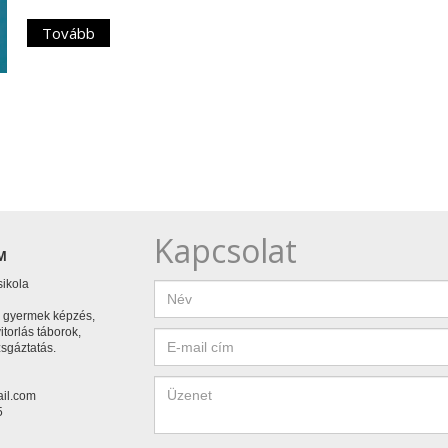
Tovább
Kapcsolat
M
sikola
, gyermek képzés,
vitorlás táborok,
zsgáztatás.
il.com
5