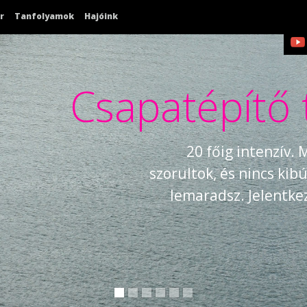
r
Tanfolyamok
Hajóink
Csapatépítő 
20 főig intenzív.
szorultok, és nincs ki
lemaradsz. Jelentk