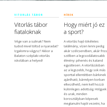
VITORLÁS TÁBOR
HÍREK
Vitorlás tábor
Hogy miért jó ez
fiataloknak
a sport?
Vége van a sulinak? Nem
A vitorlás hajó tökéletes
tudod mivel töltsd a nyaradat?
találmány, vízen lenni pedig
Izgalomra vágysz? Akkor a
akár szélcsendben, akár fris
Balaton széplaki vitorlás
szélben a legcsodálatosabb
iskolában a helyed!
élmény: pihenés és kaland
együttesen. A vitorlázásban
az a legszebb, hogy sok más
sporttal ellentétben bárkinek
ajánlható, bármilyen korban
elkezdhető, nem kell hozzá
különleges adottság. Hölgyek
és urak, minden
korosztályban képesek
megtanulni hajót vezetni, ha