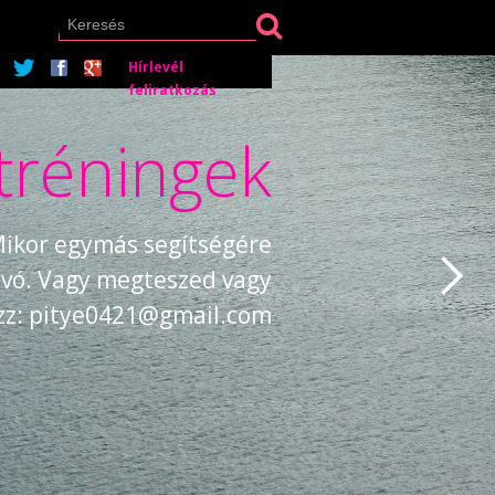
Hírlevél
feliratkozás
tréningek
 Mikor egymás segítségére
búvó. Vagy megteszed vagy
ezz: pitye0421@gmail.com