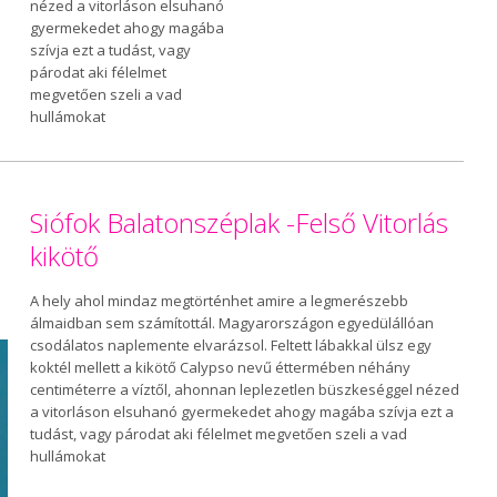
nézed a vitorláson elsuhanó
gyermekedet ahogy magába
szívja ezt a tudást, vagy
párodat aki félelmet
megvetően szeli a vad
hullámokat
Siófok Balatonszéplak -Felső Vitorlás
kikötő
A hely ahol mindaz megtörténhet amire a legmerészebb
álmaidban sem számítottál. Magyarországon egyedülállóan
csodálatos naplemente elvarázsol. Feltett lábakkal ülsz egy
koktél mellett a kikötő Calypso nevű éttermében néhány
centiméterre a víztől, ahonnan leplezetlen büszkeséggel nézed
a vitorláson elsuhanó gyermekedet ahogy magába szívja ezt a
tudást, vagy párodat aki félelmet megvetően szeli a vad
hullámokat