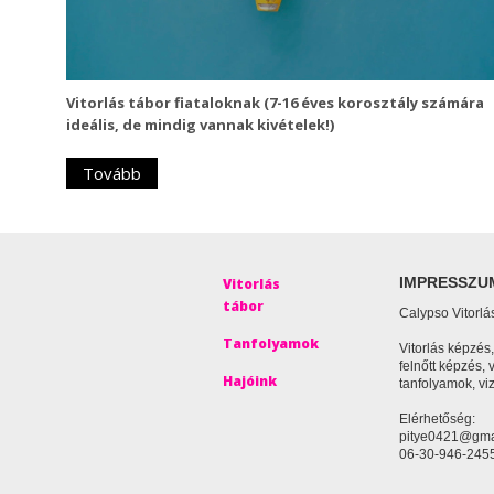
Vitorlás tábor fiataloknak (7-16 éves korosztály számára
ideális, de mindig vannak kivételek!)
Tovább
IMPRESSZU
Vitorlás
tábor
Calypso Vitorlá
Tanfolyamok
Vitorlás képzés
felnőtt képzés, 
Hajóink
tanfolyamok, vi
Elérhetőség:
pitye0421@gma
06-30-946-245