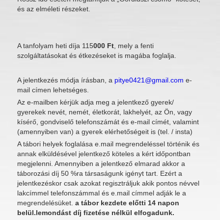
és az elméleti részeket.
A tanfolyam heti díja 115
000 Ft
, mely a fenti
szolgáltatásokat és étkezéseket is magába foglalja.
A jelentkezés módja írásban, a
pitye0421@gmail.com
e-
mail címen lehetséges.
Az e-mailben kérjük adja meg a jelentkező gyerek/
gyerekek nevét, nemét, életkorát, lakhelyét, az Ön, vagy
kísérő, gondviselő telefonszámát és e-mail címét, valamint
(amennyiben van) a gyerek elérhetőségeit is (tel. / insta)
A tábori helyek foglalása e.mail megrendeléssel történik és
annak elküldésével jelentkező köteles a kért időpontban
megjelenni. Amennyiben a jelentkező elmarad akkor a
táborozási díj 50 %ra társaságunk igényt tart. Ezért a
jelentkezéskor csak azokat regisztráljuk akik pontos névvel
lakcímmel telefonszámmal és e.mail címmel adják le a
megrendelésüket.
a tábor kezdete előtti 14 napon
belül.lemondást díj fizetése nélkül elfogadunk.