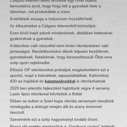
Calypso étterem belső termébe egy rövid videós
bemutatóra arról, hogy hogy telt a gyerekek hete a
táborban, mit produkáltak a vízen.
A vetítések anyaga a helyszínen hozzáférhető.
Az étkezéseket a Calypso étteremből biztosítjuk.
Ezen kívül hajót adunk mindenkinek, általában kettesével
gyakorolnak a gyerekek.
A táborban való részvétel nem kíván vitorlázásban való
jártasságot. Rendelkezésére állunk teljesen kezdőknek,
gyerekeknek, fiataloknak, hogy bevezethessük Őket eme
szép sport rejtelmeibe.
Először OP vitorlásokkal próbáljuk megkedveltetni ezt a
sportot, majd a bátrabbak, tapasztaltabbak, Kalózokkal,
420-as hajókkal és
katamaránokkal
is vitorlázhatnak.
2025 ben jelentős fejlesztést hajtottunk végre 4 verseny
Laser tipsú vitorlással bővítettük a flottát
Ebben az évben a Svert kupa vitorlás versenyen tanulóink
mindegyike a dobogó tetején állt és arany éremmel
távozott.
Szeretnénk ezt a szép hagyományt tovább őrizni.
Rossz idő esetén megtanítjuk a „Gordiuszi csomó” kötését,