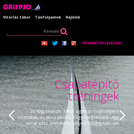
Vitorlás tábor
Tanfolyamok
Hajóink
Hírlevél feliratkozás
Csapatépítő
tréningek
20 főig intenzív. Mikor egymás segítségére
szorultok, és nincs kibúvó. Vagy megteszed vagy
lemaradsz. Jelentkezz: pitye0421@gmail.com