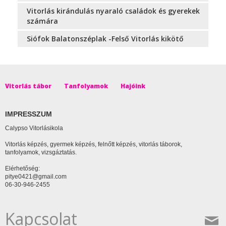
Vitorlás kirándulás nyaraló családok és gyerekek
számára
Siófok Balatonszéplak -Felső Vitorlás kikötő
Vitorlás tábor
Tanfolyamok
Hajóink
IMPRESSZUM
Calypso Vitorlásikola
Vitorlás képzés, gyermek képzés, felnőtt képzés, vitorlás táborok,
tanfolyamok, vizsgáztatás.
Elérhetőség:
pitye0421@gmail.com
06-30-946-2455
Kapcsolat