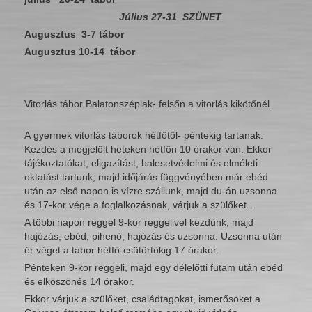
Július 27-31 SZÜNET
Augusztus 3-7 tábor
Augusztus 10-14 tábor
Vitorlás tábor Balatonszéplak- felsőn a vitorlás kikötőnél.
A gyermek vitorlás táborok hétfőtől- péntekig tartanak.
Kezdés a megjelölt heteken hétfőn 10 órakor van. Ekkor
tájékoztatókat, eligazítást, balesetvédelmi és elméleti
oktatást tartunk, majd időjárás függvényében már ebéd
után az első napon is vízre szállunk, majd du-án uzsonna
és 17-kor vége a foglalkozásnak, várjuk a szülőket…
A többi napon reggel 9-kor reggelivel kezdünk, majd
hajózás, ebéd, pihenő, hajózás és uzsonna. Uzsonna után
ér véget a tábor hétfő-csütörtökig 17 órakor.
Pénteken 9-kor reggeli, majd egy délelőtti futam után ebéd
és elköszönés 14 órakor.
Ekkor várjuk a szülőket, családtagokat, ismerősöket a