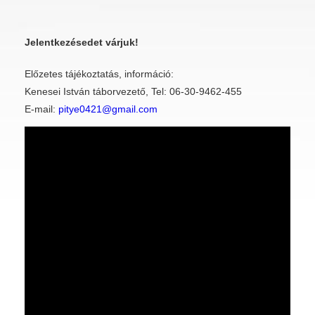
Jelentkezésedet várjuk!
Előzetes tájékoztatás, információ:
Kenesei István táborvezető, Tel: 06-30-9462-455
E-mail:
pitye0421@gmail.com