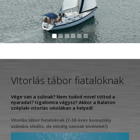
Vitorlás tábor fiataloknak
Vége van a sulinak? Nem tudod mivel töltsd a
nyaradat? Izgalomra vágysz? Akkor a Balaton
széplaki vitorlás iskolában a helyed!
Vitorlás tábor fiataloknak (7-16 éves korosztály
számára ideális, de mindig vannak kivételek!)