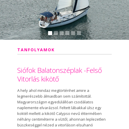
TANFOLYAMOK
Siófok Balatonszéplak -Felső
Vitorlás kikötő
A hely ahol mindaz megtörténhet amire a
legmerészebb álmaidban sem számítottál.
Magyarországon egyedülállóan csodálatos
naplemente elvarázsol. Feltett lábakkal ülsz egy
koktél mellett a kikötő Calypso nevű éttermében
néhány centiméterre a víztől, ahonnan leplezetlen
büszkeséggel nézed a vitorláson elsuhanó