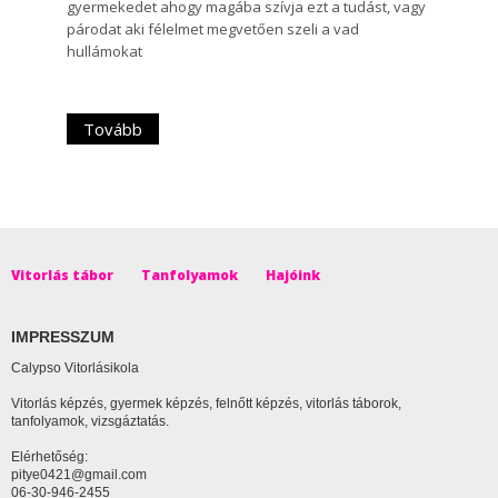
gyermekedet ahogy magába szívja ezt a tudást, vagy
párodat aki félelmet megvetően szeli a vad
hullámokat
Tovább
Vitorlás tábor
Tanfolyamok
Hajóink
IMPRESSZUM
Calypso Vitorlásikola
Vitorlás képzés, gyermek képzés, felnőtt képzés, vitorlás táborok,
tanfolyamok, vizsgáztatás.
Elérhetőség:
pitye0421@gmail.com
06-30-946-2455