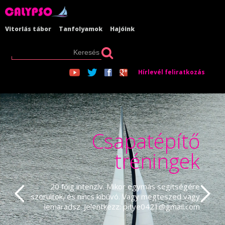
Vitorlás tábor
Tanfolyamok
Hajóink
Hírlevél feliratkozás
Csapatépítő
tréningek
20 főig intenzív. Mikor egymás segítségére
szorultok, és nincs kibúvó. Vagy megteszed vagy
lemaradsz. Jelentkezz: pitye0421@gmail.com