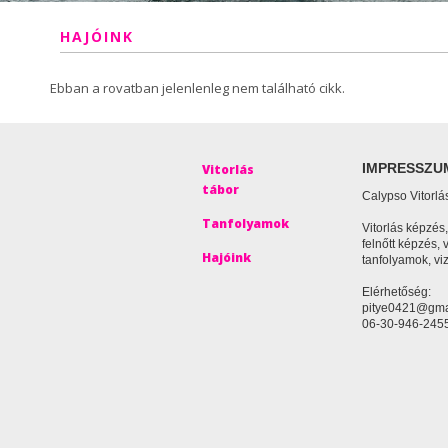
HAJÓINK
Ebban a rovatban jelenlenleg nem található cikk.
IMPRESSZU
Vitorlás
tábor
Calypso Vitorlá
Tanfolyamok
Vitorlás képzés
felnőtt képzés, 
Hajóink
tanfolyamok, vi
Elérhetőség:
pitye0421@gma
06-30-946-245