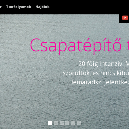
r
Tanfolyamok
Hajóink
Csapatépítő 
20 főig intenzív.
szorultok, és nincs ki
lemaradsz. Jelentk