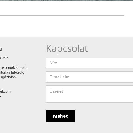
Kapcsolat
M
sikola
, gyermek képzés,
vitorlás táborok,
zsgáztatás.
il.com
5