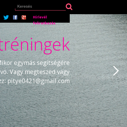
Hírlevél
feliratkozás
tréningek
 Mikor egymás segítségére
búvó. Vagy megteszed vagy
ezz: pitye0421@gmail.com