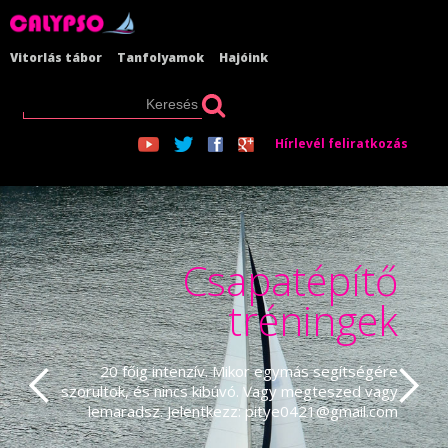
Vitorlás tábor
Tanfolyamok
Hajóink
Hírlevél feliratkozás
Csapatépítő
tréningek
20 főig intenzív. Mikor egymás segítségére
szorultok, és nincs kibúvó. Vagy megteszed vagy
lemaradsz. Jelentkezz: pitye0421@gmail.com