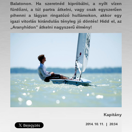
Balatonon. Ha szeretnéd kipróbálni, a nyílt vízen
fürdőzni, a túl partra átkelni, vagy csak egyszerűen
pihenni a lágyan ringatózó hullámokon, akkor egy
igazi vitorlás kirándulás tényleg jó döntés! Hidd el, az
„Aranyhídon” átkelni nagyszerű élmény!
Kapitány
2014. 10. 11. | 20:34