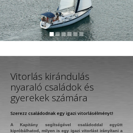
Vitorlás kirándulás
nyaraló családok és
gyerekek számára
Szerezz családodnak egy igazi vitorlásélményt!
A Kapitány segítségével családoddal együtt
kipróbálhatod, milyen is egy igazi vitorlást irányítani a